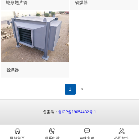
蛇形翅片管
省煤器
省煤器
>
1
备案号：
鲁ICP备19054432号-1
网站首页
联系电话
在线客服
公司地址