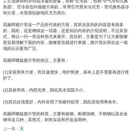
工艺流体得到冷却或冷凝的设备，简称“空冷器”，也称“空气冷却式换
热器”。空冷器也叫做翅片风机，常用它代替水冷式壳－管式换热器冷
却介质，水资源短缺地区尤为突出。
高频焊翅片管这一产品所代表的方面，其所涉及到的内容是有很多
的，因此，还是继续这一话题，还是知识内容的介绍说明，不过其形
式，将以一问一答这种形式来展开。其目的，主要是为了让大家能够
更容易理解下面的内容，能够更容易进行掌握，翅片管从而在这一领
域的认识更加广泛。
高频焊螺旋翅片管的优点，主要有：
(1)安装简单方便，而且速度快，维护简便，基本上是不需要再进行维
护了。
(2)其效率高，内部光滑，因此其水流阻力小。
(3)其抗拉强度好，内外采用了热镀锌处理，因此其使用寿命长。
高频焊螺旋翅片管的材质，主要有碳钢、耐腐蚀钢、不锈钢以及合金
钢等这几种；其形式，则有实齿和开齿这两种。
上一条：
无