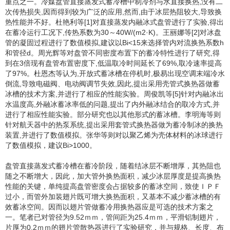
重点之一。冷媒盘管直接蒸发式蓄冷槽中制冷剂与水直接换热,没有二
次传热损失,因而得到较为广泛的应用,然而,由于冰层热阻较大,导致换
热性能并不好。杜艳利等[1]对直接蒸发内融冰式盘管进行了实验,得出
在蓄冷运行工况下,传热系数为30～40W/(m2·K)。王丽娜等[2]对冰盘
管的凝固过程进行了数值模拟,建议以Bi<15来选择管内对流换热系数h
和管径d。周光辉等对盘管不同密度布置下的蓄冷特性进行了研究,得
到在3倍现有盘管布置密度下,低温取冷时间延长了69%,取冷速率提高
了97%。杜恩杰等认为,开放式蓄冰槽在停机时,极易出现空调末端冷水
倒流,导致电磁阀、电动阀调节失效,因此,提出采用壳管式换热器做蓄
冰槽的技术方案,并进行了相应的性能实验。周俊凯等[5]针对内融冰出
水温度高,外融冰蓄冰率低的问题,提出了内外融冰结合的取冷方式,并
进行了相应性能实验。部分研究也以其他形式的蓄冰槽。李明海等则
针对航天器中的热泵系统,提出采用套管式换热器做为蓄冷制冰的换热
装置,并进行了数值模拟。张华等则对以聚乙烯为壳体材料的冰球进行
了数值模拟，建议Bi>1000。
盘管直接蒸发式蓄冷槽在蓄冷阶段，随着结冰层不断增厚，其热阻也
随之不断增大，因此，加大管外换热面积，减少冰层厚度是提高换热
性能的关键，单纯提高盘管密度会占据较多的蓄冰空间，致使ＩＰＦ
过小，而管外加装翅片既可增大换热面积，又基本不减少蓄冰槽的有
效蓄冰空间。因而以翅片管做蓄冷用换热器应是可选的技术方案之
一。笔者已对管径为9.52ｍｍ，管间距为25.4ｍｍ，平滑铝制翅片，
片厚为0.2ｍｍ的翅片管散热器进行了实验研究，并与规格、长度、布